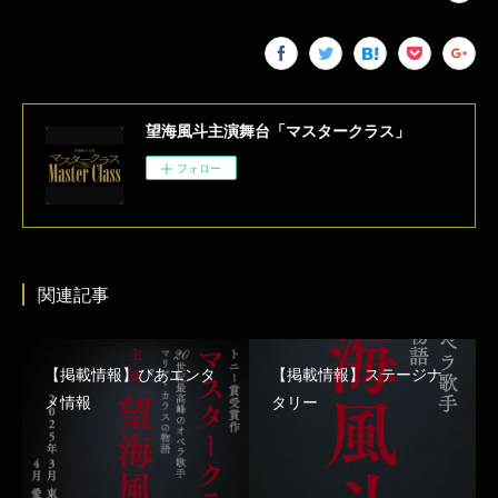
望海風斗主演舞台「マスタークラス」
フォロー
関連記事
【掲載情報】ぴあエンタ
【掲載情報】ステージナ
メ情報
タリー