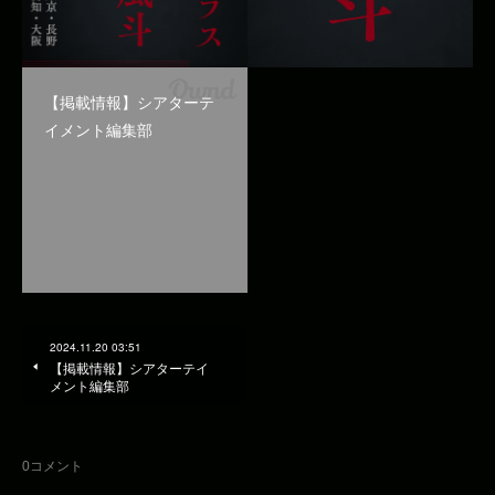
【掲載情報】シアターテ
イメント編集部
2024.11.20 03:51
【掲載情報】シアターテイ
メント編集部
0
コメント